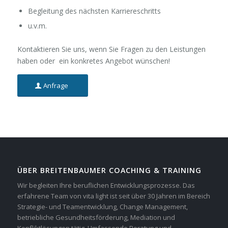
Begleitung des nächsten Karriereschritts
u.v.m.
Kontaktieren Sie uns, wenn Sie Fragen zu den Leistungen
haben oder ein konkretes Angebot wünschen!
Anfrage
ÜBER BREITENBAUMER COACHING & TRAINING
Wir begleiten Ihre beruflichen Entwicklungsprozesse. Das
erfahrene Team von vita light ist seit über 30 Jahren im Bereich
Strategie- und Teamentwicklung, Change Management,
betriebliche Gesundheitsförderung, Mediation und
Konfliktlösungen tätig. Umfassende Beratung und