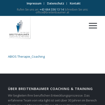
Impressum
Datenschutz
Kontakt
Rufen Sie uns an:
+43 664 336 13 14
Schreiben Sie uns:
office@breitenbaumer.at
ABIOS Therapie_Coaching
ÜBER BREITENBAUMER COACHING & TRAINING
Wir begleiten Ihre beruflichen Entwicklungsprozesse. Das
erfahrene Team von vita light ist seit über 30 Jahren im Bereich