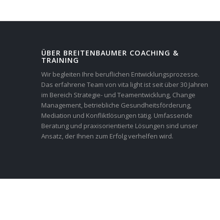
ÜBER BREITENBAUMER COACHING &
TRAINING
Wir begleiten Ihre beruflichen Entwicklungsprozesse.
Das erfahrene Team von vita light ist seit über 30 Jahren
im Bereich Strategie- und Teamentwicklung, Change
Management, betriebliche Gesundheitsförderung,
Mediation und Konfliktlösungen tätig. Umfassende
Beratung und praxisorientierte Lösungen sind unser
Ansatz, der Ihnen zum Erfolg verhelfen wird.