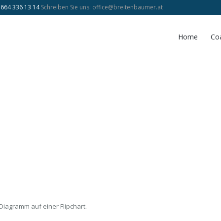
 664 336 13 14
Schreiben Sie uns:
office@breitenbaumer.at
Home
Co
iagramm auf einer Flipchart.