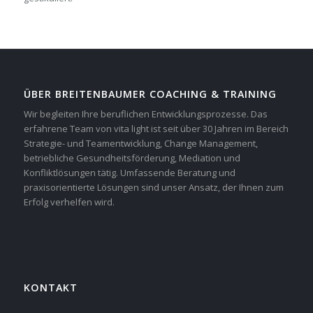
ÜBER BREITENBAUMER COACHING & TRAINING
Wir begleiten Ihre beruflichen Entwicklungsprozesse. Das
erfahrene Team von vita light ist seit über 30 Jahren im Bereich
Strategie- und Teamentwicklung, Change Management,
betriebliche Gesundheitsförderung, Mediation und
Konfliktlösungen tätig. Umfassende Beratung und
praxisorientierte Lösungen sind unser Ansatz, der Ihnen zum
Erfolg verhelfen wird.
KONTAKT