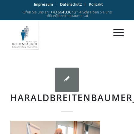
Impressum
Datenschutz
Kontakt
Rufen Sie uns an:
+43 664 336 13 14
Schreiben Sie uns:
office@breitenbaumer.at
HARALDBREITENBAUMER