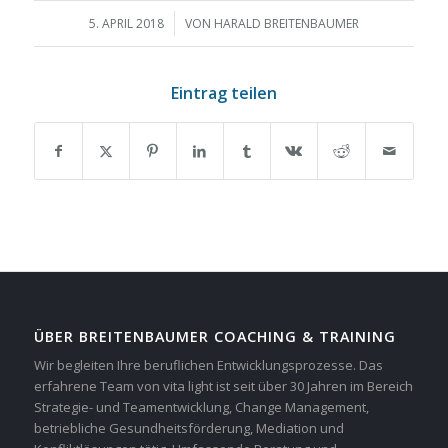
/
5. APRIL 2018
VON
HARALD BREITENBAUMER
Eintrag teilen
ÜBER BREITENBAUMER COACHING & TRAINING
Wir begleiten Ihre beruflichen Entwicklungsprozesse. Das
erfahrene Team von vita light ist seit über 30 Jahren im Bereich
Strategie- und Teamentwicklung, Change Management,
betriebliche Gesundheitsförderung, Mediation und