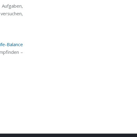
n Aufgaben,
 versuchen,
ife-Balance
empfinden –