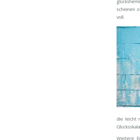
glückshem
scheinen o
voll.
die leicht
Glücksskala
Weitere E