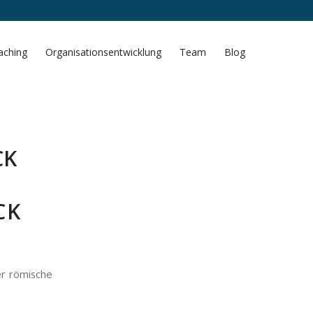
aching
Organisationsentwicklung
Team
Blog
CK
CK
er römische