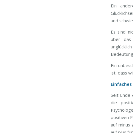
Ein ander
Glücklichs
und schwie
Es sind n
über das 
unglücklic
Bedeutung
Ein unbesc
ist, dass 
Einfaches
Seit Ende 
die posit
Psychologe 
positiven 
auf minus 
auf plus f