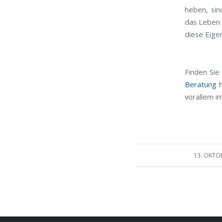
heben, sin
das Leben 
diese Eige
Finden Sie
Beratung
h
vorallem im
/
13. OKTO