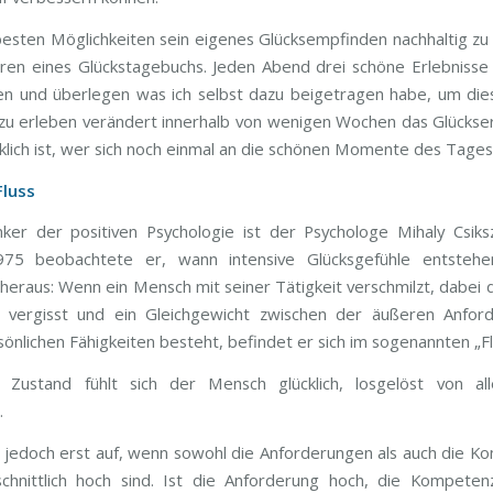
besten Möglichkeiten sein eigenes Glücksempfinden nachhaltig zu
hren eines Glückstagebuchs. Jeden Abend drei schöne Erlebniss
en und überlegen was ich selbst dazu beigetragen habe, um di
 erleben verändert innerhalb von wenigen Wochen das Glückse
cklich ist, wer sich noch einmal an die schönen Momente des Tages 
Fluss
ker der positiven Psychologie ist der Psychologe Mihaly Csiksz
975 beobachtete er, wann intensive Glücksgefühle entstehe
heraus: Wenn ein Mensch mit seiner Tätigkeit verschmilzt, dabei d
st vergisst und ein Gleichgewicht zwischen der äußeren Anfor
sönlichen Fähigkeiten besteht, befindet er sich im sogenannten „F
 Zustand fühlt sich der Mensch glücklich, losgelöst von al
.
tt jedoch erst auf, wenn sowohl die Anforderungen als auch die 
chnittlich hoch sind. Ist die Anforderung hoch, die Kompete