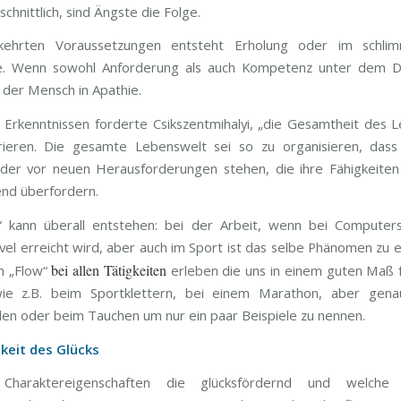
chnittlich, sind Ängste die Folge.
ehrten Voraussetzungen entsteht Erholung oder im schlim
e. Wenn sowohl Anforderung als auch Kompetenz unter dem Du
lt der Mensch in Apathie.
 Erkenntnissen forderte Csikszentmihalyi, „die Gesamtheit des 
urieren. Die gesamte Lebenswelt sei so zu organisieren, das
er vor neuen Herausforderungen stehen, die ihre Fähigkeiten
nd überfordern.
“ kann überall entstehen: bei der Arbeit, wenn bei Computers
vel erreicht wird, aber auch im Sport ist das selbe Phänomen zu e
bei allen Tätigkeiten
n „Flow“
erleben die uns in einem guten Maß 
wie z.B. beim Sportklettern, bei einem Marathon, aber gen
len oder beim Tauchen um nur ein paar Beispiele zu nennen.
keit des Glücks
Charaktereigenschaften die glücksfördernd und welche