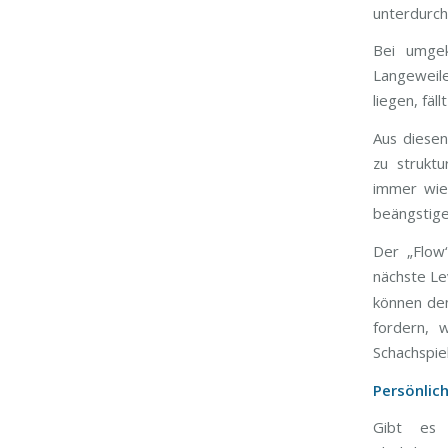
unterdurchs
Bei umgek
Langeweil
liegen, fäl
Aus diesen
zu strukt
immer wied
beängstige
Der „Flow
nächste Le
können de
fordern, 
Schachspie
Persönlich
Gibt es 