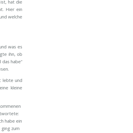
st, hat die
t. Hier ein
 und welche
 und was es
gte ihn, ob
ll das habe“
esen.
t lebte und
eine kleine
gekommenen
ntwortete:
ich habe ein
e ging zum