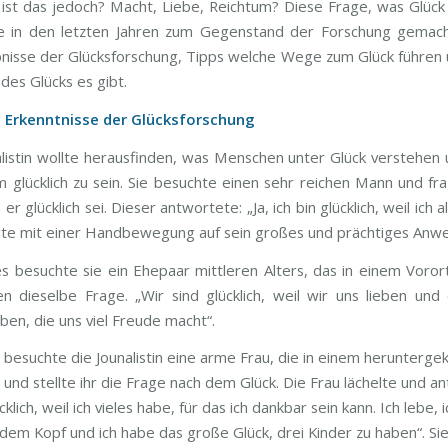
 ist das jedoch? Macht, Liebe, Reichtum? Diese Frage, was Glück i
e in den letzten Jahren zum Gegenstand der Forschung gemach
nisse der Glücksforschung, Tipps welche Wege zum Glück führen
des Glücks es gibt.
e Erkenntnisse der Glücksforschung
alistin wollte herausfinden, was Menschen unter Glück verstehen
m glücklich zu sein. Sie besuchte einen sehr reichen Mann und fra
r glücklich sei. Dieser antwortete: „Ja, ich bin glücklich, weil ich a
gte mit einer Handbewegung auf sein großes und prächtiges Anw
es besuchte sie ein Ehepaar mittleren Alters, das in einem Voror
nen dieselbe Frage. „Wir sind glücklich, weil wir uns lieben und 
ben, die uns viel Freude macht“.
s besuchte die Jounalistin eine arme Frau, die in einem herunter
 und stellte ihr die Frage nach dem Glück. Die Frau lächelte und a
ücklich, weil ich vieles habe, für das ich dankbar sein kann. Ich lebe, 
dem Kopf und ich habe das große Glück, drei Kinder zu haben“. Si