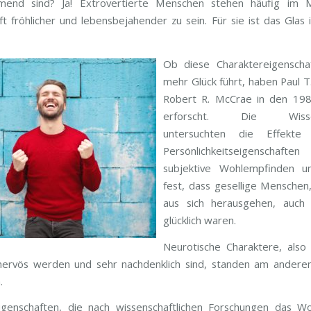
mend sind? Ja! Extrovertierte Menschen stehen häufig im Mi
ft fröhlicher und lebensbejahender zu sein. Für sie ist das Glas
Ob diese Charaktereigenscha
mehr Glück führt, haben Paul T
Robert R. McCrae in den 198
erforscht. Die Wissens
untersuchten die Effekt
Persönlichkeitseigenschaft
subjektive Wohlempfinden un
fest, dass gesellige Menschen
aus sich herausgehen, auch
glücklich waren.
Neurotische Charaktere, also
 nervös werden und sehr nachdenklich sind, standen am ander
.
igenschaften, die nach wissenschaftlichen Forschungen das Wo