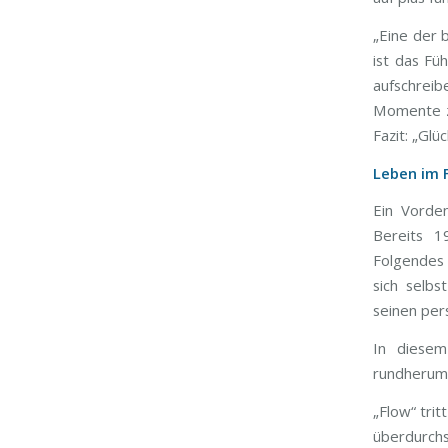
„Eine der 
ist das Fü
aufschreib
Momente zu
Fazit: „Glü
Leben im 
Ein Vorden
Bereits 1
Folgendes 
sich selb
seinen per
In diesem
rundherum
„Flow“ tri
überdurchs