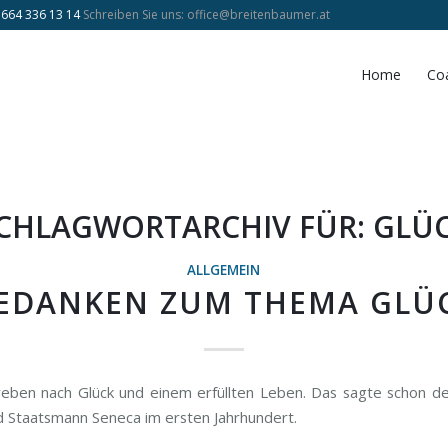
 664 336 13 14
Schreiben Sie uns:
office@breitenbaumer.at
Home
Co
CHLAGWORTARCHIV FÜR:
GLÜ
ALLGEMEIN
EDANKEN ZUM THEMA GLÜ
treben nach Glück und einem erfüllten Leben. Das sagte schon d
d Staatsmann Seneca im ersten Jahrhundert.