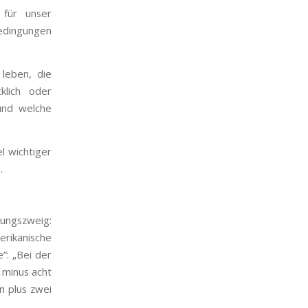
 für unser
bedingungen
leben, die
klich oder
 und welche
l wichtiger
.
hungszweig:
rikanische
e“: „Bei der
 minus acht
n plus zwei