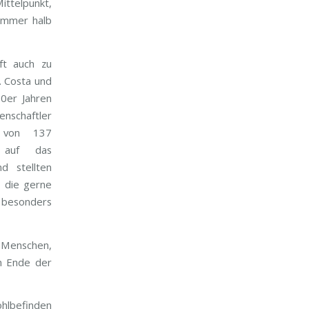
ttelpunkt,
 immer halb
ft auch zu
. Costa und
0er Jahren
chaftler
e von 137
en auf das
d stellten
, die gerne
 besonders
 Menschen,
en Ende der
hlbefinden