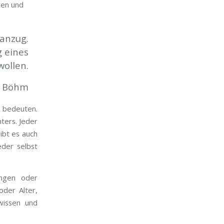
ten und
ßanzug.
 eines
ollen.
l Böhm
s bedeuten.
hters. Jeder
ibt es auch
eder selbst
ungen oder
oder Alter,
 wissen und