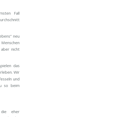
msten Fall
rchschnitt
Lebens“ neu
s Menschen
 aber nicht
pielen das
rleben. Wir
fesseln und
au so beim
 die eher