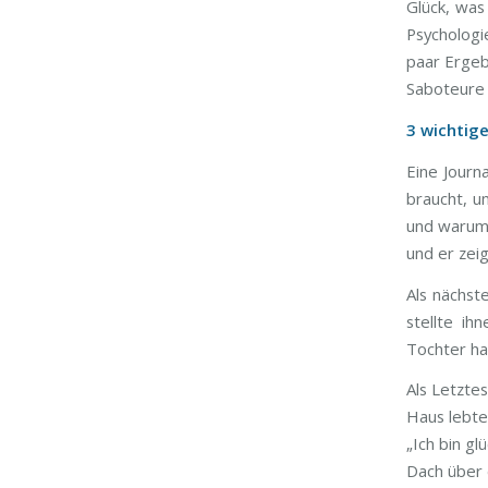
Glück, was
Psychologi
paar Ergeb
Saboteure 
3 wichtig
Eine Journ
braucht, u
und warum e
und er zei
Als nächst
stellte ih
Tochter ha
Als Letzte
Haus lebte
„Ich bin gl
Dach über 