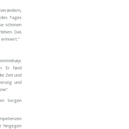
 verändern,
e des Tages
ese schönen
rleben. Das
erinnert.“
entmihalyi.
n. Er fand
ie Zeit und
derung und
low“.
len Sorgen
Kompetenzen
nz hingegen