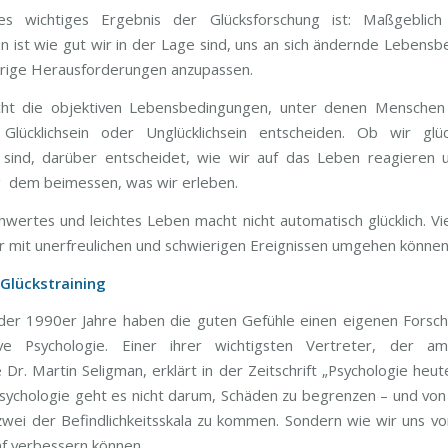
es wichtiges Ergebnis der Glücksforschung ist: Maßgeblich
ein ist wie gut wir in der Lage sind, uns an sich ändernde Lebens
rige Herausforderungen anzupassen.
icht die objektiven Lebensbedingungen, unter denen Menschen 
Glücklichsein oder Unglücklichsein entscheiden. Ob wir glüc
h sind, darüber entscheidet, wie wir auf das Leben reagieren
 dem beimessen, was wir erleben.
hwertes und leichtes Leben macht nicht automatisch glücklich. Vie
wir mit unerfreulichen und schwierigen Ereignissen umgehen können
 Glückstraining
der 1990er Jahre haben die guten Gefühle einen eigenen Forsc
ive Psychologie. Einer ihrer wichtigsten Vertreter, der ame
Dr. Martin Seligman, erklärt in der Zeitschrift „Psychologie heut
Psychologie geht es nicht darum, Schäden zu begrenzen – und von
zwei der Befindlichkeitsskala zu kommen. Sondern wie wir uns vo
ünf verbessern können.