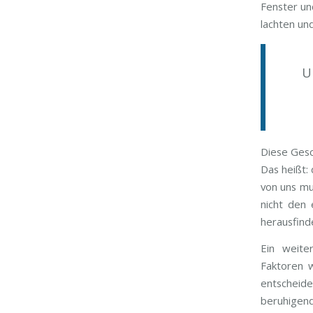
Fenster un
lachten und
U
Diese Gesc
Das heißt: 
von uns mu
nicht den 
herausfind
Ein weite
Faktoren w
entscheide
beruhigend