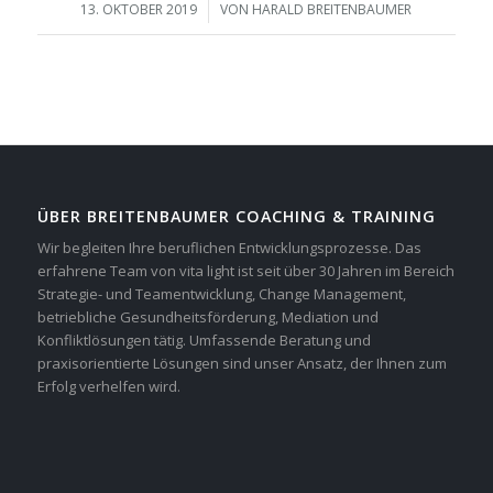
/
13. OKTOBER 2019
VON
HARALD BREITENBAUMER
ÜBER BREITENBAUMER COACHING & TRAINING
Wir begleiten Ihre beruflichen Entwicklungsprozesse. Das
erfahrene Team von vita light ist seit über 30 Jahren im Bereich
Strategie- und Teamentwicklung, Change Management,
betriebliche Gesundheitsförderung, Mediation und
Konfliktlösungen tätig. Umfassende Beratung und
praxisorientierte Lösungen sind unser Ansatz, der Ihnen zum
Erfolg verhelfen wird.