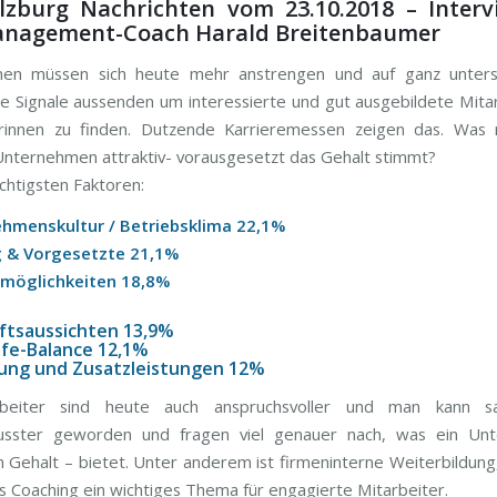
lzburg Nachrichten vom 23.10.2018 – Interv
nagement-Coach Harald Breitenbaumer
en müssen sich heute mehr anstrengen und auf ganz untersc
re Signale aussenden um interessierte und gut ausgebildete Mita
erinnen zu finden. Dutzende Karrieremessen zeigen das. Was
Unternehmen attraktiv- vorausgesetzt das Gehalt stimmt?
ichtigsten Faktoren:
ehmenskultur / Betriebsklima 22,1%
g & Vorgesetzte 21,1%
remöglichkeiten 18,8%
ftsaussichten 13,9%
ife-Balance 12,1%
tung und Zusatzleistungen 12%
rbeiter sind heute auch anspruchsvoller und man kann s
usster geworden und fragen viel genauer nach, was ein Un
Gehalt – bietet. Unter anderem ist firmeninterne Weiterbildung
les Coaching ein wichtiges Thema für engagierte Mitarbeiter.