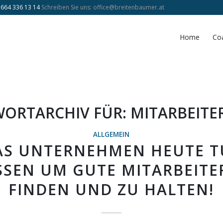
 664 336 13 14
Schreiben Sie uns:
office@breitenbaumer.at
Home
Co
ORTARCHIV FÜR:
MITARBEITE
ALLGEMEIN
S UNTERNEHMEN HEUTE 
SEN UM GUTE MITARBEITE
FINDEN UND ZU HALTEN!