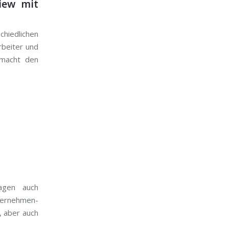
iew mit
hiedlichen
rbeiter und
 macht den
agen auch
ternehmen-
, aber auch