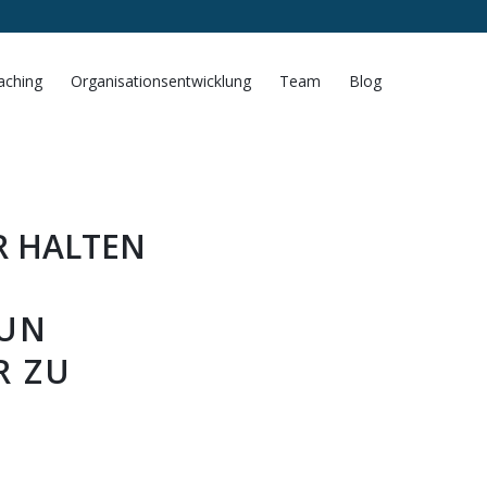
aching
Organisationsentwicklung
Team
Blog
R HALTEN
TUN
R ZU