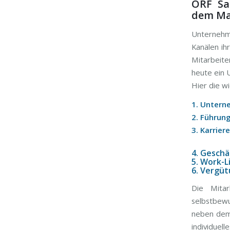
ORF Sa
dem Ma
Unternehm
Kanälen ih
Mitarbeit
heute ein 
Hier die w
1. Untern
2. Führun
3. Karrie
4. Geschä
5. Work-L
6. Vergü
Die Mita
selbstbew
neben dem 
individuel