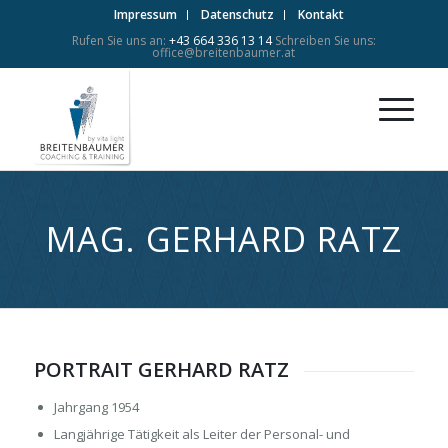
Impressum
Datenschutz
Kontakt
Rufen Sie uns an:
+43 664 336 13 14
Schreiben Sie uns:
office@breitenbaumer.at
MAG. GERHARD RATZ
PORTRAIT GERHARD RATZ
Jahrgang 1954
Langjährige Tätigkeit als Leiter der Personal- und