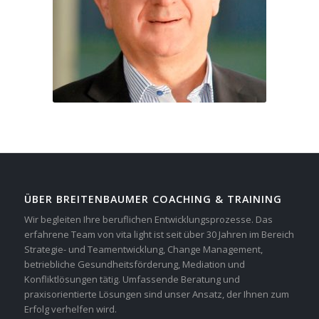
ÜBER BREITENBAUMER COACHING & TRAINING
Wir begleiten Ihre beruflichen Entwicklungsprozesse. Das
erfahrene Team von vita light ist seit über 30 Jahren im Bereich
Strategie- und Teamentwicklung, Change Management,
betriebliche Gesundheitsförderung, Mediation und
Konfliktlösungen tätig. Umfassende Beratung und
praxisorientierte Lösungen sind unser Ansatz, der Ihnen zum
Erfolg verhelfen wird.