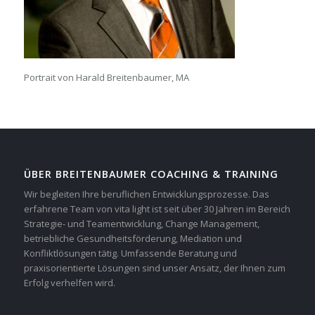
Portrait von Harald Breitenbaumer, MA
ÜBER BREITENBAUMER COACHING & TRAINING
Wir begleiten Ihre beruflichen Entwicklungsprozesse. Das
erfahrene Team von vita light ist seit über 30 Jahren im Bereich
Strategie- und Teamentwicklung, Change Management,
betriebliche Gesundheitsförderung, Mediation und
Konfliktlösungen tätig. Umfassende Beratung und
praxisorientierte Lösungen sind unser Ansatz, der Ihnen zum
Erfolg verhelfen wird.