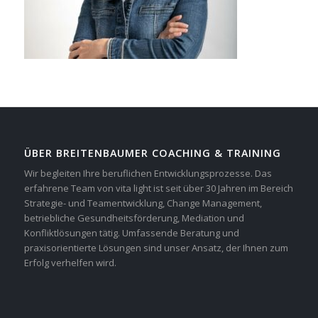
ÜBER BREITENBAUMER COACHING & TRAINING
Wir begleiten Ihre beruflichen Entwicklungsprozesse. Das
erfahrene Team von vita light ist seit über 30 Jahren im Bereich
Strategie- und Teamentwicklung, Change Management,
betriebliche Gesundheitsförderung, Mediation und
Konfliktlösungen tätig. Umfassende Beratung und
praxisorientierte Lösungen sind unser Ansatz, der Ihnen zum
Erfolg verhelfen wird.