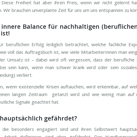
Diese Freiheit hat aber ihren Preis, wenn wir nicht gelernt h
 Wir brauchen unverplante Zeit für uns um uns entspannen zu kö
nnere Balance für nachhaltigen (beruflichen
ist!
ür beruflichen Erfolg lediglich betrachtet, welche fachliche Ex
wie voll das Auftragsbuch ist, wie viele MitarbeiterInnen man eing
er Umsatz ist – dabei wird oft vergessen, dass der berufliche 
rbei sein kann, wenn man schwer krank wird oder sein soziales
idung) verliert.
, wenn existenzielle Krisen auftauchen, wird erkennbar, auf w
 einen langen Zeitraum getanzt wird und wie wenig man auf
utliche Signale geachtet hat.
 hauptsächlich gefährdet?
 die besonders engagiert sind und ihren Selbstwert hauptsäc
& Arbeit definieren, sind eher gefährdet. Der Handlungsspiel