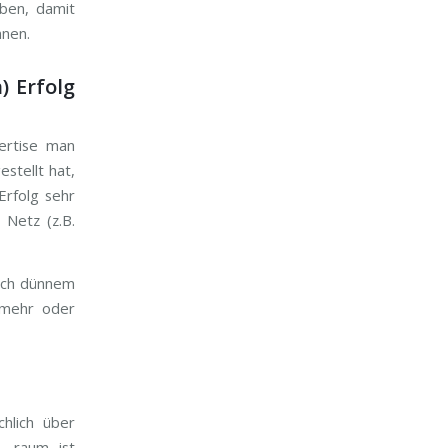
aben, damit
nnen.
) Erfolg
pertise man
estellt hat,
Erfolg sehr
 Netz (z.B.
elch dünnem
 mehr oder
hlich über
- raum ist