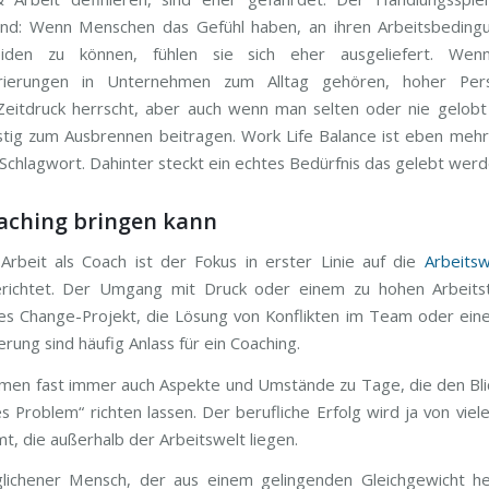
end: Wenn Menschen das Gefühl haben, an ihren Arbeitsbedingu
eiden zu können, fühlen sie sich eher ausgeliefert. Wen
rierungen in Unternehmen zum Alltag gehören, hoher Per
Zeitdruck herrscht, aber auch wenn man selten oder nie gelobt
istig zum Ausbrennen beitragen. Work Life Balance ist eben mehr 
chlagwort. Dahinter steckt ein echtes Bedürfnis das gelebt werde
aching bringen kann
Arbeit als Coach ist der Fokus in erster Linie auf die
Arbeits
ichtet. Der Umgang mit Druck oder einem zu hohen Arbeits
s Change-Projekt, die Lösung von Konflikten im Team oder eine
rung sind häufig Anlass für ein Coaching.
en fast immer auch Aspekte und Umstände zu Tage, die den Bli
es Problem“ richten lassen. Der berufliche Erfolg wird ja von vie
t, die außerhalb der Arbeitswelt liegen.
glichener Mensch, der aus einem gelingenden Gleichgewicht he