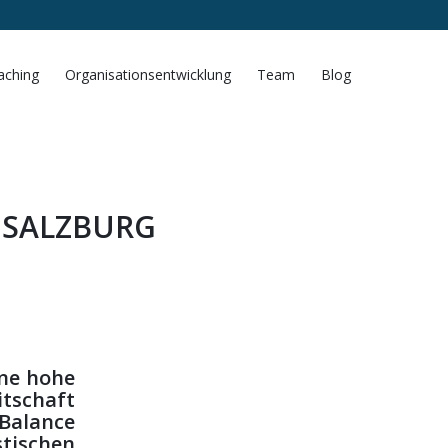
aching
Organisationsentwicklung
Team
Blog
 SALZBURG
ine hohe
itschaft
 Balance
stischen