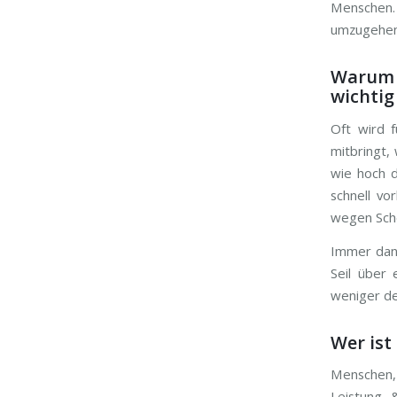
Menschen. 
umzugehen.
Warum i
wichtig 
Oft wird f
mitbringt, 
wie hoch d
schnell vo
wegen Sche
Immer dann
Seil über
weniger de
Wer ist
Menschen,
Leistung 