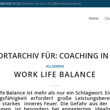
 664 336 13 14
Schreiben Sie uns:
office@breitenbaumer.at
Home
Co
RTARCHIV FÜR:
COACHING IN
ALLGEMEIN
WORK LIFE BALANCE
fe Balance ist mehr als nur ein Schlagwort. E
gsfähigkeit erfordert große Leistungsbere
 starkes inneres Feuer. Die Gefahr aus der
en, ist besonders bei engagierten, ideali