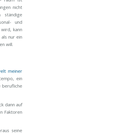
ngen nicht
n ständige
sonal- und
 wird, kann
als nur ein
n will.
welt meiner
tempo, ein
 berufliche
ck dann auf
len Faktoren
raus seine