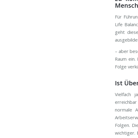
Mensch
Für Führu
Life Bala
geht diese
ausgebilde
– aber bes
Raum ein. 
Folge verkü
Ist Übe
Vielfach 
erreichbar
normale A
Arbeitserw
Folgen. Di
wichtiger.