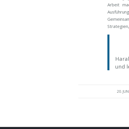
Arbeit mac
Ausführun
Gemeinsam
Strategien,
Hara
und l
/
20. JUN