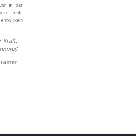
iver in der
nce fehlt.
entwickeln
Kraft,
annung!
rainer