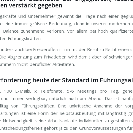
en verstärkt gegeben.
ngskräfte und Unternehmer gewinnt die Frage nach einer geglü
nce eine immer größere Bedeutung, denn in unserer modernen A
 Balance zunehmend verloren. Vor allem bei hoch qualifizier
ten Führungskräften
onders auch bei Freiberuflern – nimmt der Beruf zu Recht einen 
Die Abgrenzung zum Privatleben wird damit aber of schwieriger
mmern “nicht-berufliche” Aktivitäten.
rforderung heute der Standard im Führungsal
ja. 100 E-Mails, x Telefonate, 5-6 Meetings pro Tag, gene
 und immer verfügbar, natürlich auch am Abend. Das ist häuf
lltag von Führungskräften. Eine unkritische Annahme der vo
artungen ist eine Form der Selbstausbeutung mit langfristig g
e Notwendigkeit, seine Arbeitsabläufe individueller zu gestalten
 Entscheidungsfreiheit gehört ja zu den Grundvoraussetzungen für