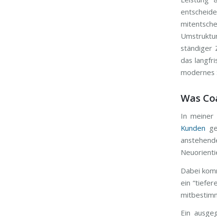
entscheid
mitentsch
Umstruktu
ständiger 
das langfr
modernes S
Was Co
In meiner 
Kunden
ger
anstehende
Neuorientie
Dabei komm
ein “tiefer
mitbestimm
Ein ausge