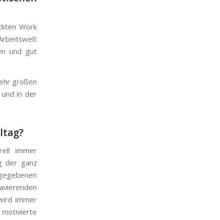
ckten Work
rbeitswelt
ten und gut
sehr großen
 und in der
ltag?
rell immer
ig der ganz
rgegebenen
ravierenden
 wird immer
 motivierte