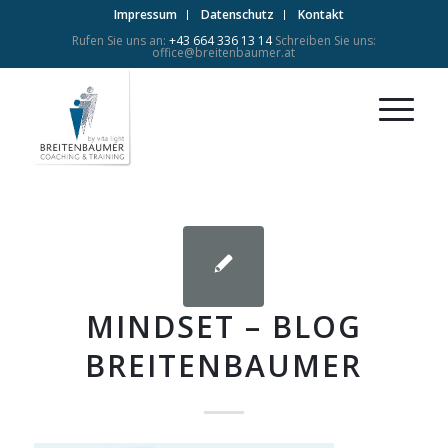
Impressum
Datenschutz
Kontakt
Rufen Sie uns an:
+43 664 336 13 14
Schreiben Sie uns:
office@breitenbaumer.at
MINDSET – BLOG
BREITENBAUMER